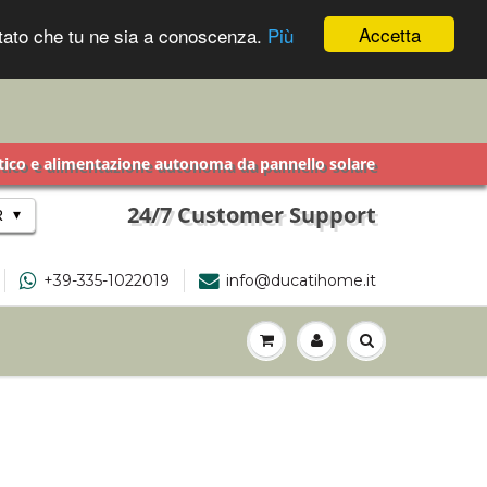
Accetta
ontato che tu ne sia a conoscenza.
Più
getico e alimentazione autonoma da pannello solare
24/7 Customer Support
▾
R
+39-335-1022019
info@ducatihome.it