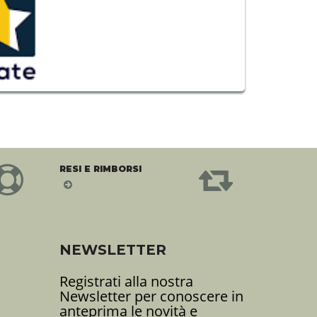
RESI E RIMBORSI
i
NEWSLETTER
Registrati alla nostra
Newsletter per conoscere in
anteprima le novità e