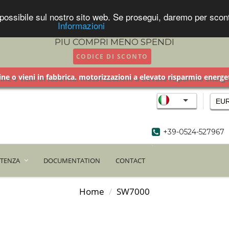
za possibile sul nostro sito web. Se prosegui, daremo per sc
Informazioni
PIU COMPRI MENO SPENDI
CODICE DI SCONTO
ne o vieni in fabbrica. motorizzazioni a elevato risparmio ener
EU
+39-0524-527967
STENZA
DOCUMENTATION
CONTACT
Home
SW7000