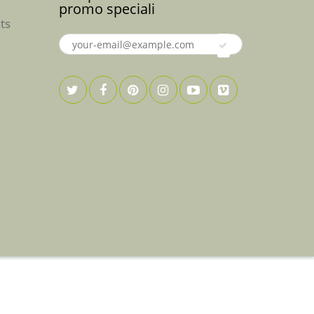
promo speciali
ts