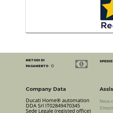
METODI DI
SPEDIZ
PAGAMENTO
Company Data
Assis
Ducati Home® automation
Nous c
DDA Srl IT02849470345
S'inscr
Sede Legale (registed office)