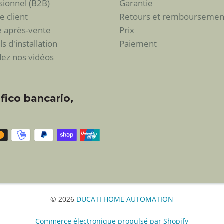
sionnel (B2B)
Garantie
 client
Retours et remboursemen
e après-vente
Prix
 d'installation
Paiement
ez nos vidéos
fico bancario,
© 2026
DUCATI HOME AUTOMATION
Commerce électronique propulsé par Shopify