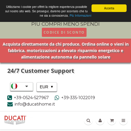
Utilizziamo i cookie per offrirti la migliore esperienza possibile
Accetta
sul nostro sito web. Se prosegui, daremo per scontato che tu
ne sia a conoscenza.
Più Informazioni
PIU COMPRI MENO SPENDI
CODICE DI SCONTO
Acquista direttamente da chi produce. Ordina online o vieni in
fabbrica. motorizzazioni a elevato risparmio energetico e
alimentazione autonoma da pannello solare
24/7 Customer Support
▾
EUR
+39-0524-527967
+39-335-1022019
info@ducatihome.it