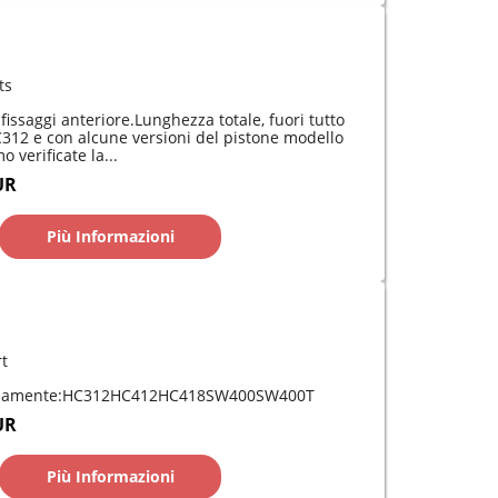
ts
issaggi anteriore.Lunghezza totale, fuori tutto
312 e con alcune versioni del pistone modello
 verificate la...
UR
Più Informazioni
rt
recisamente:HC312HC412HC418SW400SW400T
UR
Più Informazioni