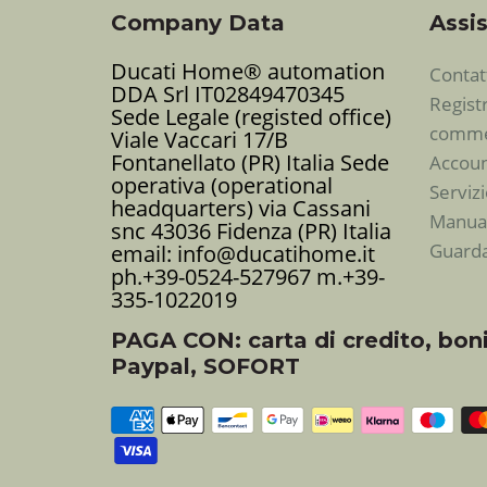
Company Data
Assis
Ducati Home® automation
Contat
DDA Srl IT02849470345
Regist
Sede Legale (registed office)
commer
Viale Vaccari 17/B
Fontanellato (PR) Italia Sede
Accoun
operativa (operational
Serviz
headquarters) via Cassani
Manuali
snc 43036 Fidenza (PR) Italia
Guarda
email: info@ducatihome.it
ph.+39-0524-527967 m.+39-
335-1022019
PAGA CON: carta di credito, boni
Paypal, SOFORT