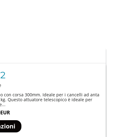
2
e
o con corsa 300mm. Ideale per i cancelli ad anta
g. Questo attuatore telescopico è ideale per
...
0EUR
zioni