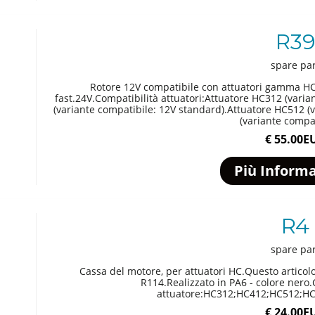
R3
spare pa
Rotore 12V compatibile con attuatori gamma HC.
fast.24V.Compatibilità attuatori:Attuatore HC312 (vari
(variante compatibile: 12V standard).Attuatore HC512 (
(variante compat
€ 55.00E
Più Informa
R4
spare pa
Cassa del motore, per attuatori HC.Questo articol
R114.Realizzato in PA6 - colore nero.
attuatore:HC312;HC412;HC512;H
€ 24.00E