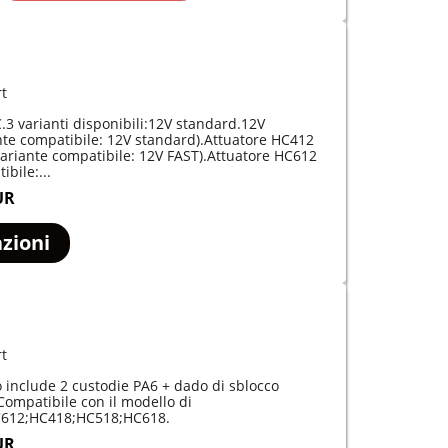
9
rt
3 varianti disponibili:12V standard.12V
ante compatibile: 12V standard).Attuatore HC412
variante compatibile: 12V FAST).Attuatore HC612
ibile:...
UR
zioni
rt
o include 2 custodie PA6 + dado di sblocco
Compatibile con il modello di
C612;HC418;HC518;HC618.
UR