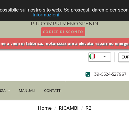
za possibile sul nostro sito web. Se prosegui, daremo per sc
Informazioni
PIU COMPRI MENO SPENDI
CODICE DI SCONTO
ne o vieni in fabbrica. motorizzazioni a elevato risparmio ener
EU
+39-0524-527967
NZA
MANUALI
CONTATTI
Home
RICAMBI
R2