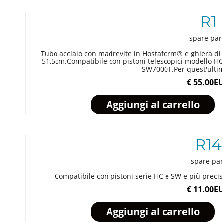
R1
spare par
Tubo acciaio con madrevite in Hostaform® e ghiera di f
51,5cm.Compatibile con pistoni telescopici modello HC
SW7000T.Per quest'ultimo
€ 55.00E
R14
spare pa
Compatibile con pistoni serie HC e SW e più p
€ 11.00E