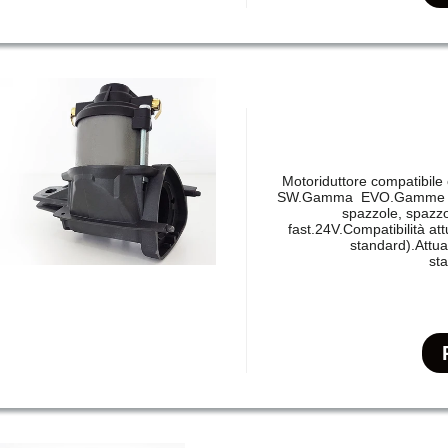
Motoriduttore compatibil
SW.Gamma EVO.Gamme EVE.L
spazzole, spazzo
fast.24V.Compatibilità at
standard).Attu
st