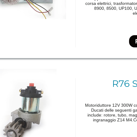
corsa elettrici, trasforma
8900, 8500, UP100, U
el
R76 
Motoriduttore 12V 300W com
Ducati delle seguent
include: rotore, tubo, mag
ingranaggio Z14 M4.Co