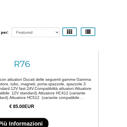
 per:
R76
e con attuatori Ducati delle seguenti gamme:Gamma
rotore, tubo, magneti, porta-spazzole, spazzole.3
andard.12V fast.24V.Compatibilità attuatori:Attuatore
ibile: 12V standard).Attuatore HC412 (variante
dard).Attuatore HC512 (variante compatibile:...
€ 85.00EUR
Più Informazioni