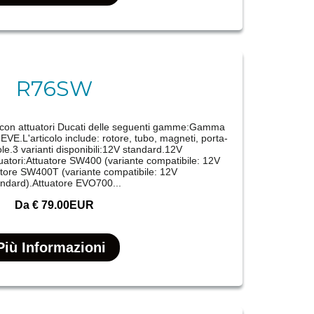
R76SW
e con attuatori Ducati delle seguenti gamme:Gamma
'articolo include: rotore, tubo, magneti, porta-
le.3 varianti disponibili:12V standard.12V
tuatori:Attuatore SW400 (variante compatibile: 12V
atore SW400T (variante compatibile: 12V
andard).Attuatore EVO700...
Da
€ 79.00EUR
Più Informazioni