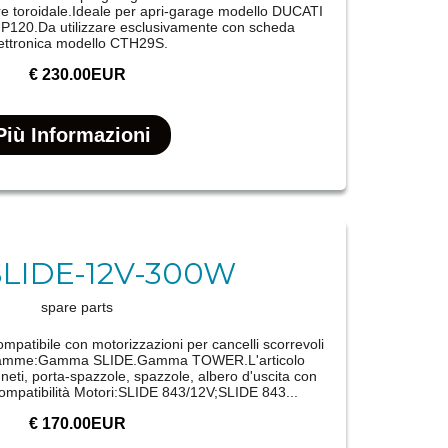
tore toroidale.Ideale per apri-garage modello DUCATI
P120.Da utilizzare esclusivamente con scheda
ettronica modello CTH29S.
€ 230.00EUR
Più Informazioni
SLIDE-12V-300W
spare parts
patibile con motorizzazioni per cancelli scorrevoli
i gamme:Gamma SLIDE.Gamma TOWER.L'articolo
neti, porta-spazzole, spazzole, albero d'uscita con
mpatibilità Motori:SLIDE 843/12V;SLIDE 843...
€ 170.00EUR