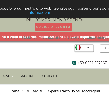
za possibile sul nostro sito web. Se prosegui, daremo per sc
Informazioni
PIU COMPRI MENO SPENDI
CODICE DI SCONTO
ine o vieni in fabbrica. motorizzazioni a elevato risparmio energ
EU
+39-0524-527967
TENZA
MANUALI
CONTATTI
Home
RICAMBI
Spare Parts Type_Motorgear