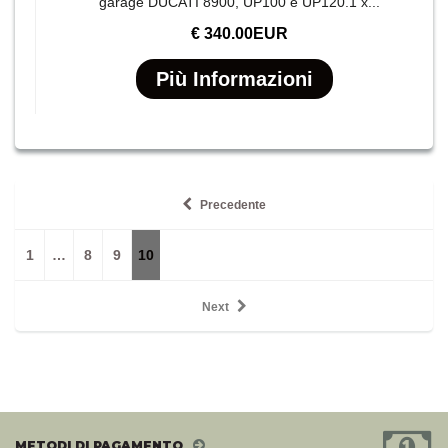
garage DUCATI 8900, UP100 e UP120.1 x...
€ 340.00EUR
Più Informazioni
Precedente
1
…
8
9
10
Next
METODI DI PAGAMENTO