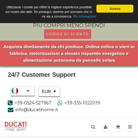
Utilizziamo i cookie per offrirti la migliore esperienza possibile
Accetta
sul nostro sito web. Se prosegui, daremo per scontato che tu
ne sia a conoscenza.
Più Informazioni
PIU COMPRI MENO SPENDI
CODICE DI SCONTO
Acquista direttamente da chi produce. Ordina online o vieni in
fabbrica. motorizzazioni a elevato risparmio energetico e
alimentazione autonoma da pannello solare
24/7 Customer Support
▾
EUR
+39-0524-527967
+39-335-1022019
info@ducatihome.it