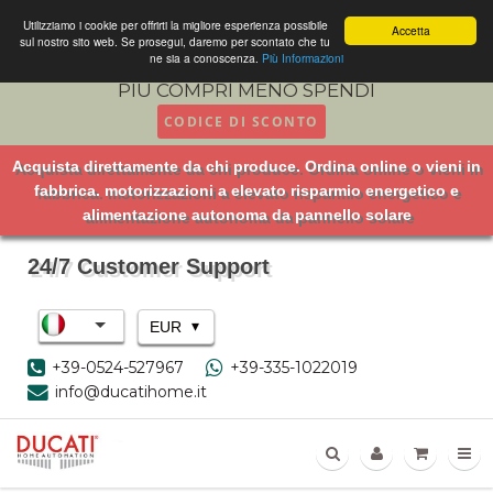
Utilizziamo i cookie per offrirti la migliore esperienza possibile
Accetta
sul nostro sito web. Se prosegui, daremo per scontato che tu
ne sia a conoscenza.
Più Informazioni
PIU COMPRI MENO SPENDI
CODICE DI SCONTO
Acquista direttamente da chi produce. Ordina online o vieni in
fabbrica. motorizzazioni a elevato risparmio energetico e
alimentazione autonoma da pannello solare
24/7 Customer Support
▾
EUR
+39-0524-527967
+39-335-1022019
info@ducatihome.it